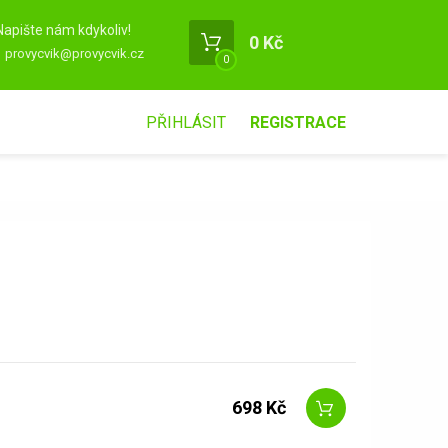
Napište nám kdykoliv!
0 Kč
provycvik@provycvik.cz
0
PŘIHLÁSIT
REGISTRACE
698 Kč