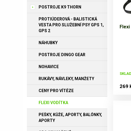
POSTROJE K9 THORN
PROTIÚDEROVÁ - BALISTICKÁ
VESTA PRO SLUŽEBNÍ PSY GPS 1,
Flexi
GPS 2
NÁHUBKY
POSTROJE DINGO GEAR
NOHAVICE
SKLAD
RUKÁVY, NÁVLEKY, MANŽETY
269 
CENY PRO VÍTĚZE
FLEXI VODÍTKA
PEŠKY, KŮŽE, APORTY, BALÓNKY,
APORTY