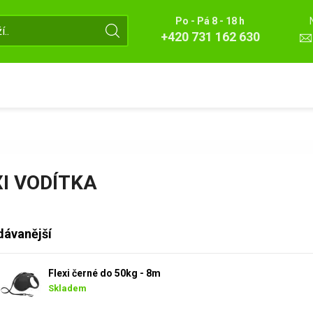
Po - Pá 8 - 18 h
+420 731 162 630
XI VODÍTKA
dávanější
Flexi černé do 50kg - 8m
Skladem